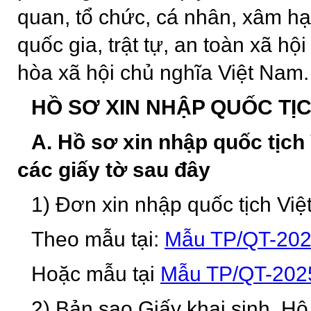
quan, tổ chức, cá nhân, xâm hại
quốc gia, trật tự, an toàn xã 
hòa xã hội chủ nghĩa Việt Nam.
HỒ SƠ XIN NHẬP QUỐC TỊC
A. Hồ sơ xin nhập quốc tịc
các giấy tờ sau đây
1) Đơn xin nhập quốc tịch Việ
Theo mẫu tại:
Mẫu TP/QT-20
Hoặc mẫu tại
Mẫu TP/QT-202
2) Bản sao Giấy khai sinh, Hộ