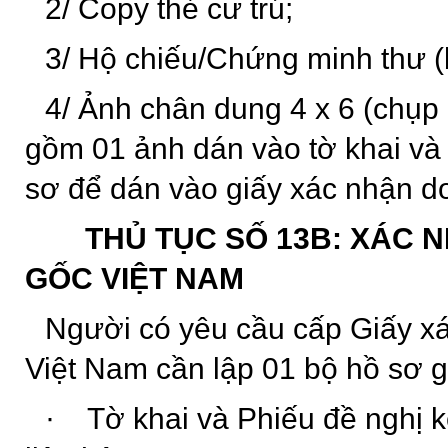
2/ Copy thẻ cư trú;
3/ Hộ chiếu/Chứng minh thư (
4/ Ảnh chân dung 4 x 6 (chụp
gồm 01 ảnh dán vào tờ khai và
sơ để dán vào giấy xác nhận d
THỦ TỤC SỐ 13B: XÁC N
GỐC VIỆT NAM
Người có yêu cầu cấp Giấy xá
Việt Nam cần lập 01 bộ hồ sơ 
·
Tờ khai và
Phiếu đề nghị k