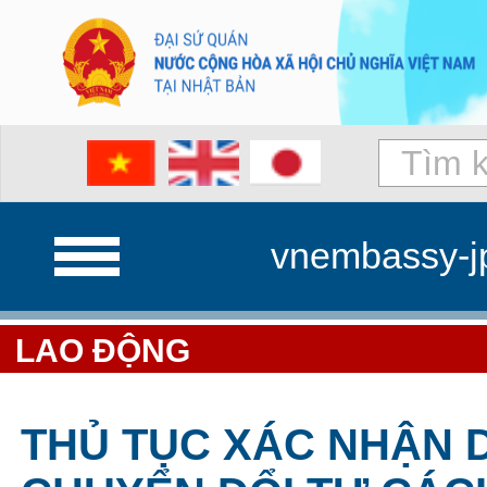
vnembassy-j
LAO ĐỘNG
THỦ TỤC XÁC NHẬN 