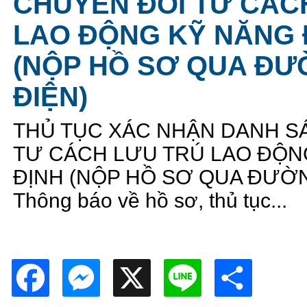
CHUYỂN ĐỔI TƯ CÁC
LAO ĐỘNG KỸ NĂNG 
(NỘP HỒ SƠ QUA Đ
ĐIỆN)
THỦ TỤC XÁC NHẬN DANH S
TƯ CÁCH LƯU TRÚ LAO ĐỘN
ĐỊNH (NỘP HỒ SƠ QUA ĐƯỜ
Thông báo về hồ sơ, thủ tục...
Facebook
Messenger
X
Line
Shar