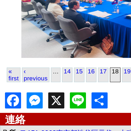
«
‹
…
14
15
16
17
18
19
first
previous
Pages
Facebook
Messenger
X
Line
Shar
連絡