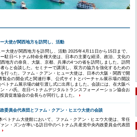
ー大使が関西地方を訪問し、活動
ー大使が関西地方を訪問し、活動 2025年4月11日から15日まで、
ュー駐日ベトナム特命全権大使は、日本の主要な経済、政治、文化の
関西地方の奈良、大阪、京都、兵庫の4つの省を訪問しました。訪問
導者らと会談した。セミナーで講演し、双方の協力を強化するための
換を行った。ファム・クアン・ヒュー大使は、日本の大阪・関西で開
際博覧会の開会式と関連行事、公式サイトとバーチャル展示場の開設
覧会ベトナム展示場の鍵引渡し式に出席しました。会談には、在大阪ベ
チン・ハ氏、在日ベトナムデジタルトランスフォーメーション協会お
投資促進協会の会長らが同行しました。
政委員会代表団とファム・クアン・ヒエウ大使の会談
在日本ベトナム大使館において、ファム・クアン・ヒエウ大使は、常任
ヴァン・ズンが率いる訪日中のベトナム共産党中央内政委員会代表団