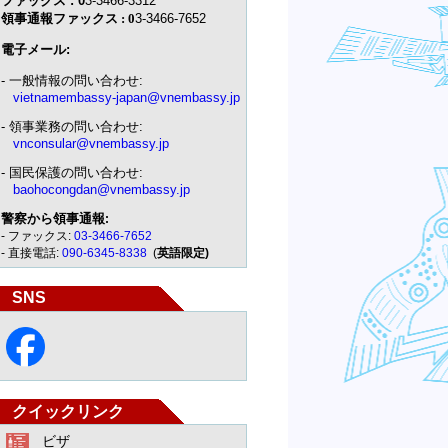
ファックス : 0
3-3466-3312
領事通報ファックス
: 0
3-3466-7652
電子メール:
- 一般情報の問い合わせ:
vietnamembassy-japan@vnembassy.jp
- 領事業務の問い合わせ:
vnconsular@vnembassy.jp
- 国民保護の問い合わせ:
baohocongdan@vnembassy.jp
警察から領事通報
:
- ファックス:
03-3466-7652
- 直接電話:
090-6345-8338
(
英語限定)
SNS
クイックリンク
ビザ