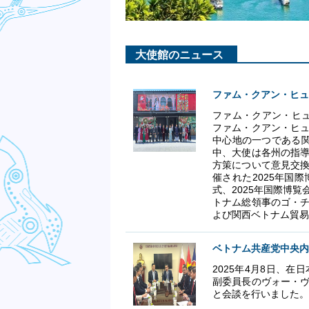
大使館のニュース
ファム・クアン・ヒュ
ファム・クアン・ヒュ
ファム・クアン・ヒ
中心地の一つである
中、大使は各州の指
方策について意見交
催された2025年国
式、2025年国際博
トナム総領事のゴ・
よび関西ベトナム貿易
ベトナム共産党中央内
2025年4月8日、
副委員長のヴォー・
と会談を行いました。