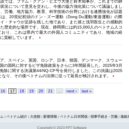
会談では、ファム・クアン・ヒエウ大使と鈴木知事が、これまでの静
流状況について意見を交わし、今後の協力強化策について議論しまし
易、労働、地方協力、教育、科学技術の分野における連携強化が話題
は、20世紀初頭のドン・ズー運動（Dong Du運動/東遊運動）の際
ボイ・チャウが足跡を残した地であり、また彼と浅羽医生との感動的
た歴史的な場所です。現在、静岡県には約15,000人のベトナム人コ
ており、これは県内で最大の外国人コミュニティであり、地域の経
的に貢献しています。
ア、スペイン、英国、ロシア、日本、韓国、デンマーク、スウェー
国の国民に対するビザ免除政策をさらに3年間延長した。2025年3月
除に関する決議第44/NQ-CP号を発行しました。この決議は2025
で有効となり、その後ベトナムの法律に従って延長が検討されます。
16
17
18
19
20
21
…
next ›
last »
ム
ベトナム紹介
大使館
新着情報
ベトナム日本関係
領事手続き - 労働
連絡
Copyright © 2023 FPT Software