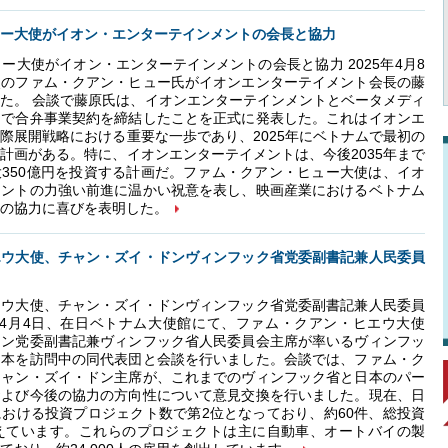
ー大使がイオン・エンターテインメントの会長と協力
ー大使がイオン・エンターテインメントの会長と協力 2025年4月8
使のファム・クアン・ヒュー氏がイオンエンターテイメント会長の藤
た。 会談で藤原氏は、イオンエンターテインメントとベータメディ
ムで合弁事業契約を締結したことを正式に発表した。これはイオンエ
際展開戦略における重要な一歩であり、2025年にベトナムで最初の
計画がある。特に、イオンエンターテイメントは、今後2035年まで
350億円を投資する計画だ。ファム・クアン・ヒュー大使は、イオ
メントの力強い前進に温かい祝意を表し、映画産業におけるベトナム
の協力に喜びを表明した。
エウ大使、チャン・ズイ・ドンヴィンフック省党委副書記兼人民委員
エウ大使、チャン・ズイ・ドンヴィンフック省党委副書記兼人民委員
5年4月4日、在日ベトナム大使館にて、ファム・クアン・ヒエウ大使
ドン党委副書記兼ヴィンフック省人民委員会主席が率いるヴィンフッ
日本を訪問中の同代表団と会談を行いました。会談では、ファム・ク
チャン・ズイ・ドン主席が、これまでのヴィンフック省と日本のパー
および今後の協力の方向性について意見交換を行いました。現在、日
おける投資プロジェクト数で第2位となっており、約60件、総投資
超えています。これらのプロジェクトは主に自動車、オートバイの製