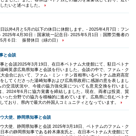
したいと述べました。
以外4月と5月の以下の休日に休館します。- 2025年4月7日：フン
- 2025年4月30日：国家統一記念日- 2025年5月1日：国際労働者の
25年5月６日: 振替休日（緑の日）
事と会談
と会談2025年3月19日、在日本ベトナム大使館にて、駐日ベトナ
湯崎英彦広島県知事と会談を行いました。会談の中で、ファム・ク
7拡大会合において、ファム・ミン・チン首相率いるベトナム政府高官
をしてくださった湯崎知事および広島県政府に感謝の意を表しまし
ムの交流状況や、今後の協力強化策についても意見交換を行いまし
、2024年6月に協力覚書を締結しました。現在、両者は投資、貿
いった分野での協力を積極的に進めています。広島県に住むベトナ
に達しており、県内で最大の外国人コミュニティとなっています。
ウ大使、静岡県知事と会談
ウ大使、静岡県知事と会談 2025年3月18日、ベトナムのファム・ク
、日本の静岡県知事である鈴木康友氏と、在日本ベトナム大使館にて