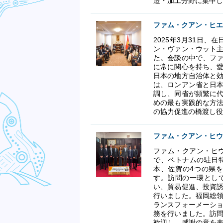
造・加工分野に集中し
ファム・クアン・ヒエ
2025年3月31日
ン・ヴァン・ウット
た。会談の中で、フ
に常に関心を持ち、
日本の地方自治体と
は、ロンアン省と日
調し、同省が頻繁に
めの最も実践的な方
の協力促進の橋渡し役
ファム・クアン・ヒウ
ファム・クアン・ヒウ
で、ベトナムの駐日
本、佐賀の4つの県
す。訪問の一環とし
い、貿易促進、投資
行いました。福岡総
ランスフォーメーシ
務を行いました。訪
歓迎し、感謝の意を