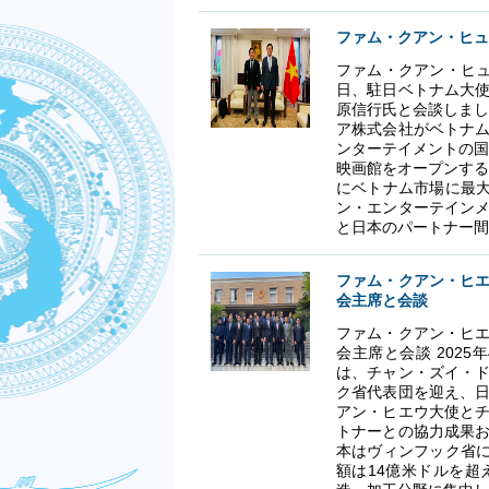
ファム・クアン・ヒュ
ファム・クアン・ヒュ
日、駐日ベトナム大
原信行氏と会談しまし
ア株式会社がベトナ
ンターテイメントの国
映画館をオープンする
にベトナム市場に最大
ン・エンターテイン
と日本のパートナー間
ファム・クアン・ヒ
会主席と会談
ファム・クアン・ヒ
会主席と会談 202
は、チャン・ズイ・
ク省代表団を迎え、
アン・ヒエウ大使と
トナーとの協力成果
本はヴィンフック省に
額は14億米ドルを