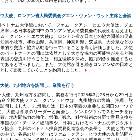
ており、約24,000人の雇用を創出しています。
ウ大使、ロンアン省人民委員会グエン・ヴァン・ウット主席と会談
、在日ベトナム大使館において、ファム・クアン・ヒエウ大使は、グエ
主席率いる日本を訪問中のロンアン省人民委員会の代表団を迎えまし
ァム・クアン・ヒエウ大使は、ロンアン省が日本との協力関係の促進
愛知県小牧市、和歌山県、兵庫県、神奈川県、茨城県、大分県などの
効果的な交流・協力活動を行っていることを高く評価しました。大使
本のパートナーとの間には依然として大きな協力の可能性があると強
代表団の交流を行うことは、相互理解を深め、協力関係を推進するた
法であると述べました。また、大使館が引き続きロンアン省の日本と
として支援していくことを約束しました。
大使、九州地方を訪問し、業務を行う
大使、九州地方を訪問し、業務を行う2025年3月26日から29日ま
特命全権大使ファム・クアン・ヒウは、九州地方の宮崎、沖縄、熊
を訪問しました。九州地方は、日本の南西の重要な玄関口の一つで
て、大使は各県のリーダーと面会し、シンポジウムでスピーチを行
誘致、地方間協力の強化、労働、観光、科学技術の分野で意見交換を
領事館のグ・チ・マイ総領事や、日本におけるベトナムのデジタルト
ョン協会、九州のベトナム投資貿易促進協会の会長も、大使と共に業
問の中で、各県のリーダーはファム・クアン・ヒウ大使の九州訪問を
表しました。また、各県はベトナムとの協力を重要視しており、近い