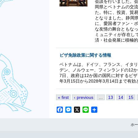
会談を行いました。
岡県とベトナムの交
た。特に、投資、貿
となりました。静岡県
に、愛国者ファン・
な友情の舞台ともなっ
ミュニティが存在し
済・社会発展に積極
ビザ免除政策に関する情報
ベトナムは、ドイツ、フランス、イタリ
デン、ノルウェー、フィンランドの12か
7日、政府は12か国の国民に対するビザ免
年3月15日から2028年3月14日ま
« first
‹ previous
…
13
14
15
Pages
Facebook
Messenger
X
Line
Share
ホー