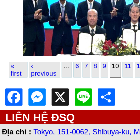
«
‹
…
6
7
8
9
10
11
first
previous
Pages
Facebook
Messenger
X
Line
Shar
LIÊN HỆ ĐSQ
Địa chỉ :
Tokyo, 151-0062, Shibuya-ku, M