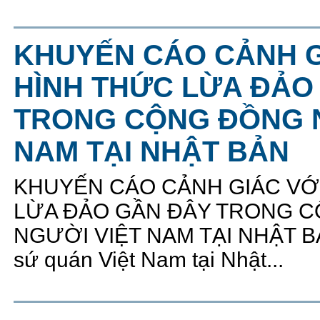
KHUYẾN CÁO CẢNH G
HÌNH THỨC LỪA ĐẢO
TRONG CỘNG ĐỒNG N
NAM TẠI NHẬT BẢN
KHUYẾN CÁO CẢNH GIÁC VỚ
LỪA ĐẢO GẦN ĐÂY TRONG 
NGƯỜI VIỆT NAM TẠI NHẬT B
sứ quán Việt Nam tại Nhật...