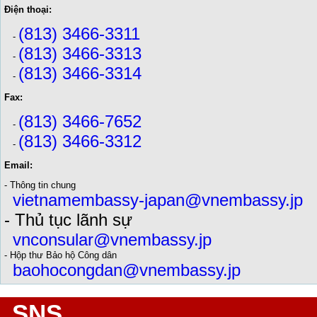
Điện thoại:
(813) 3466-3311
-
(813) 3466-3313
-
(813) 3466-3314
-
Fax:
(813) 3466-7652
-
(813) 3466-3312
-
Email:
- Thông tin chung
vietnamembassy-japan@vnembassy.jp
- Thủ tục lãnh sự
vnconsular@vnembassy.jp
- Hộp thư Bảo hộ Công dân
baohocongdan@vnembassy.jp
SNS