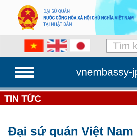
vnembassy-j
TIN TỨC
Đại sứ quán Việt Nam 