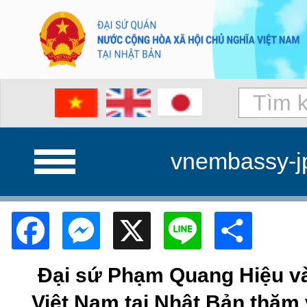
vnembassy-j
Facebook
Messenger
X
Line
Shar
Đại sứ Phạm Quang Hiệu v
Việt Nam tại Nhật Bản thăm