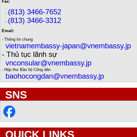
Fax:
(813) 3466-7652
-
(813) 3466-3312
-
Email:
- Thông tin chung
vietnamembassy-japan@vnembassy.jp
- Thủ tục lãnh sự
vnconsular@vnembassy.jp
- Hộp thư Bảo hộ Công dân
baohocongdan@vnembassy.jp
SNS
QUICK LINKS