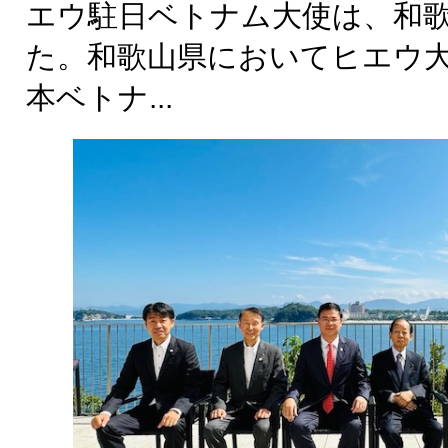
エウ駐日ベトナム大使は、和歌
た。和歌山県においてヒエウ
本ベトナ...