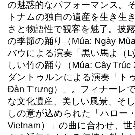
の魅惑的なパフォーマンス。
トナムの独自の遺産を生き生
さと物語性で観客を魅了。披
の季節の踊り（Múa: Ngày 
バウによる演奏「黒い馬よ（Lý 
しい竹の踊り（Múa: Cây Trú
ダントゥルンによる演奏「トゥル
Đàn T’rưng）」。フィナ
な文化遺産、美しい風景、そ
しの意が込められた「ハロー・ベ
Vietnam）」の曲に合わせ