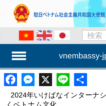
vnembassy-j
Facebook
Messenger
X
Line
Shar
2024年いけばなインターナ
くベトナム文化