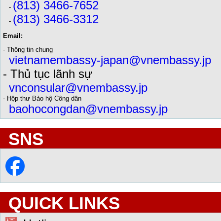
(813) 3466-7652
-
(813) 3466-3312
-
Email:
- Thông tin chung
vietnamembassy-japan@vnembassy.jp
- Thủ tục lãnh sự
vnconsular@vnembassy.jp
- Hộp thư Bảo hộ Công dân
baohocongdan@vnembassy.jp
SNS
QUICK LINKS