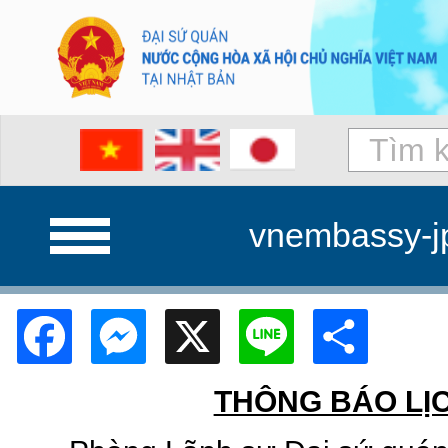
vnembassy-j
Facebook
Messenger
X
Line
Shar
THÔNG BÁO LỊ