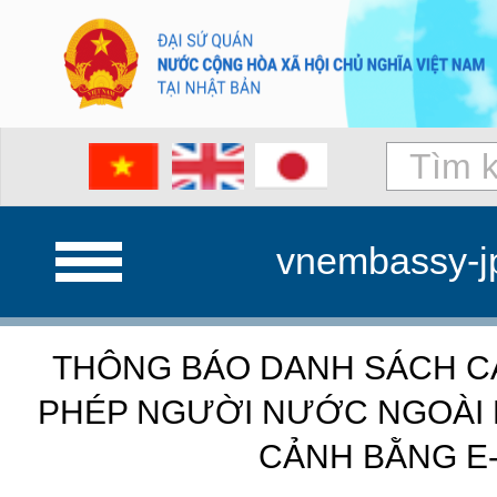
vnembassy-j
THÔNG BÁO DANH SÁCH C
PHÉP NGƯỜI NƯỚC NGOÀI 
CẢNH BẰNG E-