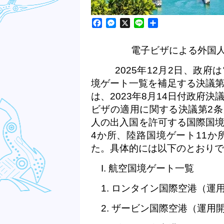
Facebook
Messenger
X
Line
Share
電子ビザによる外国
2025
年
12
月
2
日、政府は
境ゲート一覧を補足する決議
は、
2023
年
8
月
14
日付政府決
ビザの適用に関する決議第
2
条
人の出入国を許可する国際国
4
か所、陸路国境ゲート
11
か
た。具体的には以下のとおりで
I.
航空国境ゲート一覧
1.
ロンタイン国際空港（運
2.
ザービン国際空港（運用