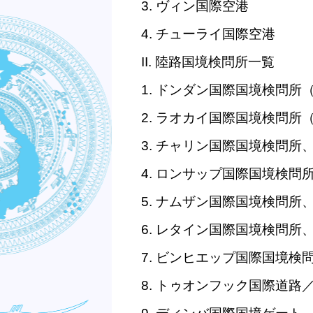
3.
ヴィン国際空港
4.
チューライ国際空港
II.
陸路国境検問所一覧
1.
ドンダン国際国境検問所
2.
ラオカイ国際国境検問所
3.
チャリン国際国境検問所
4.
ロンサップ国際国境検問
5.
ナムザン国際国境検問所
6.
レタイン国際国境検問所
7.
ビンヒエップ国際国境検
8.
トゥオンフック国際道路