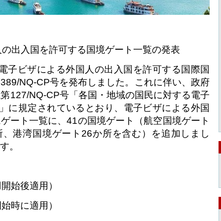
人の出入国を許可する国境ゲート一覧の発表
電子ビザによる外国人の出入国を許可する国際国
第
389/NQ-CP
号を発布しました。これに伴い、政府
議第
127/NQ-CP
号「各国・地域の国民に対する電子
」に規定されているとおり、電子ビザによる外国
境ゲート一覧に、
41
の国境ゲート（航空国境ゲート
所、港湾国境ゲート
26
か所を含む）を追加しまし
す。
用開始後適用）
開始時に適用）