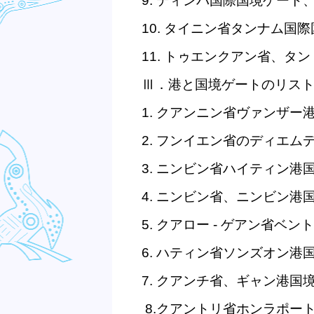
9.
ディンバ国際国境ゲート
10.
タイニン省タンナム国際
11.
トゥエンクアン省、タン
Ⅲ．港と国境ゲートのリス
1.
クアンニン省ヴァンザー
2.
フンイエン省のディエム
3.
ニンビン省ハイティン港
4.
ニンビン省、ニンビン港
5.
クアロー
-
ゲアン省ベント
6.
ハティン省ソンズオン港
7.
クアンチ省、ギャン港国
8.
クアントリ省ホンラポー