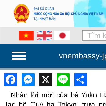
vnembassy-j
Facebook
Messenger
X
Line
Shar
Nhận lời mời của bà Yuko Ha
lạc bộ Quý bà Tokyo, trưa n