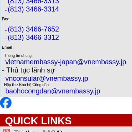
(813) 3466-3313
-
(813) 3466-3314
-
Fax:
(813) 3466-7652
-
(813) 3466-3312
-
Email:
- Thông tin chung
vietnamembassy-japan@vnembassy.jp
- Thủ tục lãnh sự
vnconsular@vnembassy.jp
- Hộp thư Bảo hộ Công dân
baohocongdan@vnembassy.jp
QUICK LINKS