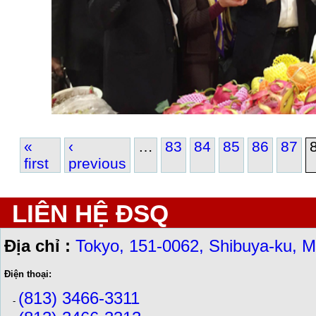
«
‹
…
83
84
85
86
87
first
previous
Pages
LIÊN HỆ ĐSQ
Địa chỉ :
Tokyo, 151-0062, Shibuya-ku, M
Điện thoại:
(813) 3466-3311
-