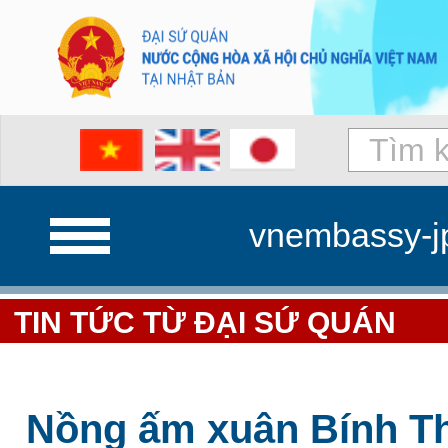
vnembassy-j
TIN TỨC TỪ ĐẠI SỨ QUÁN
Nồng ấm xuân Bính Th