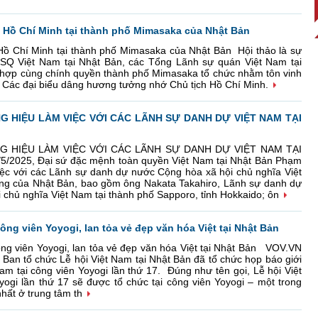
h Hồ Chí Minh tại thành phố Mimasaka của Nhật Bản
 Hồ Chí Minh tại thành phố Mimasaka của Nhật Bản Hội thảo là sự
ĐSQ Việt Nam tại Nhật Bản, các Tổng Lãnh sự quán Việt Nam tại
hợp cùng chính quyền thành phố Mimasaka tổ chức nhằm tôn vinh
. Các đại biểu dâng hương tưởng nhớ Chủ tịch Hồ Chí Minh.
G HIỆU LÀM VIỆC VỚI CÁC LÃNH SỰ DANH DỰ VIỆT NAM TẠI
G HIỆU LÀM VIỆC VỚI CÁC LÃNH SỰ DANH DỰ VIỆT NAM TẠI
2025, Đại sứ đặc mệnh toàn quyền Việt Nam tại Nhật Bản Phạm
ệc với các Lãnh sự danh dự nước Cộng hòa xã hội chủ nghĩa Việt
ng của Nhật Bản, bao gồm ông Nakata Takahiro, Lãnh sự danh dự
chủ nghĩa Việt Nam tại thành phố Sapporo, tỉnh Hokkaido; ôn
công viên Yoyogi, lan tỏa vẻ đẹp văn hóa Việt tại Nhật Bản
ông viên Yoyogi, lan tỏa vẻ đẹp văn hóa Việt tại Nhật Bản VOV.VN
o, Ban tổ chức Lễ hội Việt Nam tại Nhật Bản đã tổ chức họp báo giới
Nam tại công viên Yoyogi lần thứ 17. Đúng như tên gọi, Lễ hội Việt
yogi lần thứ 17 sẽ được tổ chức tại công viên Yoyogi – một trong
hất ở trung tâm th