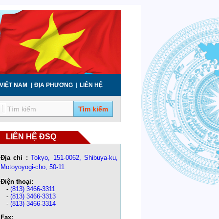
VIỆT NAM
ĐỊA PHƯƠNG
LIÊN HỆ
Tìm kiếm
LIÊN HỆ ĐSQ
Địa chỉ :
Tokyo, 151-0062, Shibuya-ku,
Motoyoyogi-cho, 50-11
Điện thoại:
-
(813) 3466-3311
-
(813) 3466-3313
-
(813) 3466-3314
Fax: