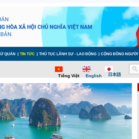
SỨ QUÁN
TIN TỨC
THỦ TỤC LÃNH SỰ - LAO ĐỘNG
CỘNG ĐỒNG NGƯỜI 
日本語
Tiếng Việt
English