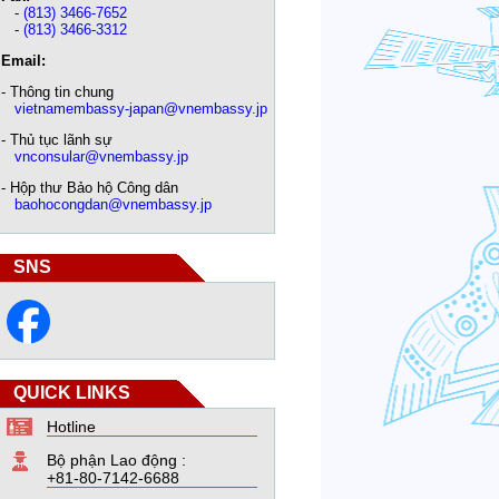
-
(813) 3466-7652
-
(813) 3466-3312
Email:
- Thông tin chung
vietnamembassy-japan@vnembassy.jp
- Thủ tục lãnh sự
vnconsular@vnembassy.jp
- Hộp thư Bảo hộ Công dân
baohocongdan@vnembassy.jp
SNS
QUICK LINKS
Hotline
Bộ phận Lao động :
+81-80-7142-6688