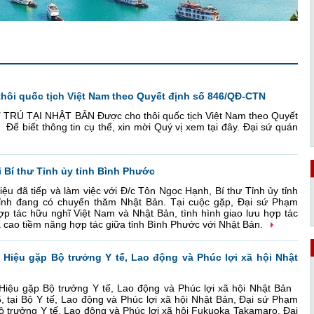
hôi quốc tịch Việt Nam theo Quyết định số 846/QĐ-CTN
 TẠI NHẬT BẢN Được cho thôi quốc tịch Việt Nam theo Quyết
ể biết thông tin cụ thể, xin mời Quý vị xem tại đây. Đại sứ quán
 Bí thư Tỉnh ủy tỉnh Bình Phước
u đã tiếp và làm việc với Đ/c Tôn Ngọc Hạnh, Bí thư Tỉnh ủy tỉnh
ỉnh đang có chuyến thăm Nhật Bản. Tại cuộc gặp, Đại sứ Phạm
ợp tác hữu nghĩ Việt Nam và Nhật Bản, tình hình giao lưu hợp tác
 cao tiềm năng hợp tác giữa tỉnh Bình Phước với Nhật Bản.
Hiệu gặp Bộ trưởng Y tế, Lao động và Phúc lợi xã hội Nhật
iệu gặp Bộ trưởng Y tế, Lao động và Phúc lợi xã hội Nhật Bản
, tại Bộ Y tế, Lao động và Phúc lợi xã hội Nhật Bản, Đại sứ Phạm
 trưởng Y tế, Lao động và Phúc lợi xã hội Fukuoka Takamaro. Đại