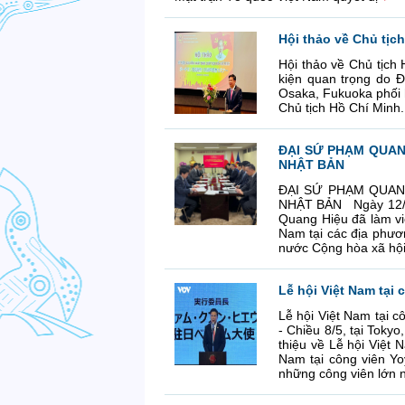
Hội thảo về Chủ tịc
Hội thảo về Chủ tịch
kiện quan trọng do 
Osaka, Fukuoka phối 
Chủ tịch Hồ Chí Minh
ĐẠI SỨ PHẠM QUAN
NHẬT BẢN
ĐẠI SỨ PHẠM QUAN
NHẬT BẢN Ngày 12/5/
Quang Hiệu đã làm vi
Nam tại các địa phươ
nước Cộng hòa xã hội 
Lễ hội Việt Nam tại 
Lễ hội Việt Nam tại c
- Chiều 8/5, tại Toky
thiệu về Lễ hội Việt 
Nam tại công viên Yo
những công viên lớn n