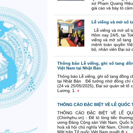
sứ Phạm Quang Hiệu 
giá cao và bày tỏ cả
Lễ viếng và mở sổ 
Lễ viếng và mở sổ t
Hôm nay 24/5, tại To
viếng và mở sổ tang 
mệnh toàn quyền Việ
bộ, nhân viên Đại sứ 
Thông báo Lễ viếng, ghi sổ tang đồ
Việt Nam tại Nhật Bản
Thông báo Lễ viếng, ghi sổ tang đồng 
tại Nhật Bản Để tưởng nhớ đồng chí n
(24 và 25/05/2025), Đại sứ quán sẽ tổ 
Lương. 1.
THÔNG CÁO ĐẶC BIỆT VỀ LỄ QUỐC
THÔNG CÁO ĐẶC BIỆT VỀ LỄ Q
(Chinhphu.vn) - Để tỏ lòng tiếc thươ
ương Đảng Cộng sản Việt Nam, Quốc hộ
hoà xã hội chủ nghĩa Việt Nam, Chính 
Mặt trận Tổ quốc Việt Nam quyết đị