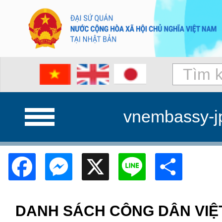
vnembassy-j
Facebook
Messenger
X
Line
Shar
DANH SÁCH CÔNG DÂN VIỆT