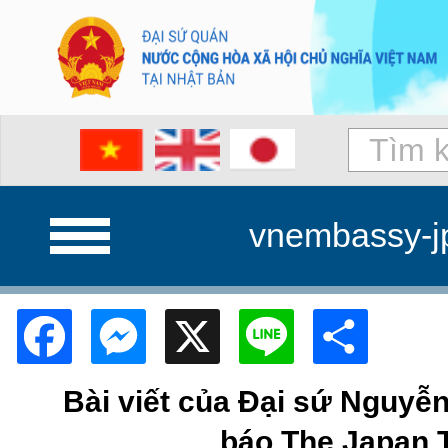
vnembassy-j
Facebook
Messenger
X
Line
Shar
Bài viết của Đại sứ Nguyễ
báo The Japan