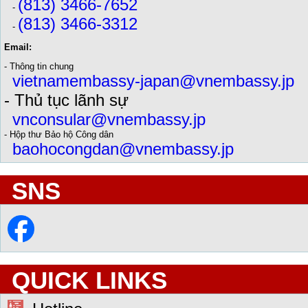
(813) 3466-7652
-
(813) 3466-3312
-
Email:
- Thông tin chung
vietnamembassy-japan@vnembassy.jp
- Thủ tục lãnh sự
vnconsular@vnembassy.jp
- Hộp thư Bảo hộ Công dân
baohocongdan@vnembassy.jp
SNS
QUICK LINKS