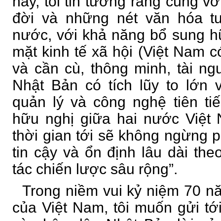
nay, tôi tin tưởng rằng cùng vớ
đời và những nét văn hóa t
nước, với khả năng bổ sung h
mặt kinh tế xã hội (Việt Nam c
và cần cù, thông minh, tài n
Nhật Bản có tích lũy to lớn 
quản lý và công nghệ tiên ti
hữu nghị giữa hai nước Việt
thời gian tới sẽ không ngừng ph
tin cậy và ổn định lâu dài the
tác chiến lược sâu rộng”.
Trong niềm vui kỷ niệm 70 
của Việt Nam, tôi muốn gửi tớ