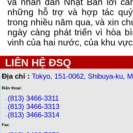
và nhân dân Nhật Bản lời cả
những hỗ trợ và hợp tác qu
trong nhiều năm qua, và xin ch
ngày càng phát triển vì hòa b
vinh của hai nước, của khu vực 
LIÊN HỆ ĐSQ
Địa chỉ :
Tokyo, 151-0062, Shibuya-ku, M
Điện thoại:
(813) 3466-3311
-
(813) 3466-3313
-
(813) 3466-3314
-
Fax: