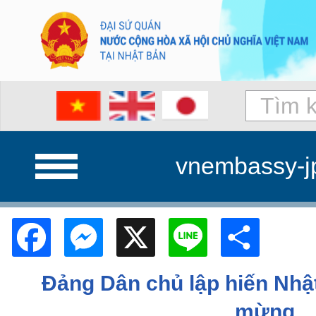
vnembassy-j
Facebook
Messenger
X
Line
Shar
Đảng Dân chủ lập hiến Nhậ
mừng