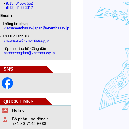
-
(813) 3466-7652
-
(813) 3466-3312
Email:
- Thông tin chung
vietnamembassy-japan@vnembassy.jp
- Thủ tục lãnh sự
vnconsular@vnembassy.jp
- Hộp thư Bảo hộ Công dân
baohocongdan@vnembassy.jp
SNS
QUICK LINKS
Hotline
Bộ phận Lao động :
+81-80-7142-6688