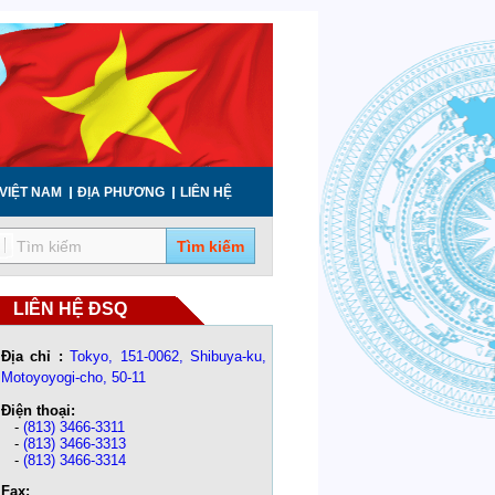
VIỆT NAM
ĐỊA PHƯƠNG
LIÊN HỆ
Tìm kiếm
LIÊN HỆ ĐSQ
Địa chỉ :
Tokyo, 151-0062, Shibuya-ku,
Motoyoyogi-cho, 50-11
Điện thoại:
-
(813) 3466-3311
-
(813) 3466-3313
-
(813) 3466-3314
Fax: