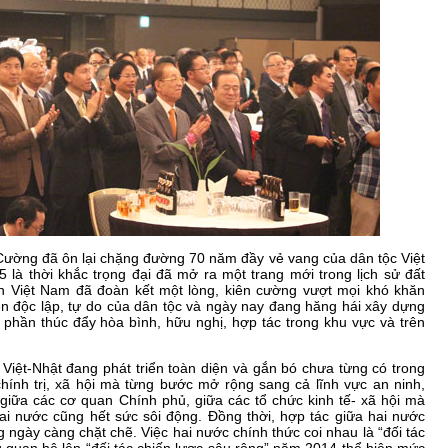
Cường đã ôn lại chặng đường 70 năm đầy vẻ vang của dân tộc Việt
là thời khắc trọng đại đã mở ra một trang mới trong lịch sử đất
n Việt Nam đã đoàn kết một lòng, kiên cường vượt mọi khó khăn
ền độc lập, tự do của dân tộc và ngày nay đang hăng hái xây dựng
 phần thúc đẩy hòa bình, hữu nghị, hợp tác trong khu vực và trên
Việt-Nhật đang phát triển toàn diện và gắn bó chưa từng có trong
, chính trị, xã hội mà từng bước mở rộng sang cả lĩnh vực an ninh,
giữa các cơ quan Chính phủ, giữa các tổ chức kinh tế- xã hội mà
ai nước cũng hết sức sôi động. Đồng thời, hợp tác giữa hai nước
 ngày càng chặt chẽ. Việc hai nước chính thức coi nhau là “đối tác