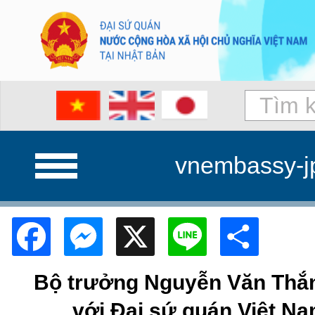
vnembassy-j
Facebook
Messenger
X
Line
Shar
Bộ trưởng Nguyễn Văn Thắn
với Đại sứ quán Việt Na