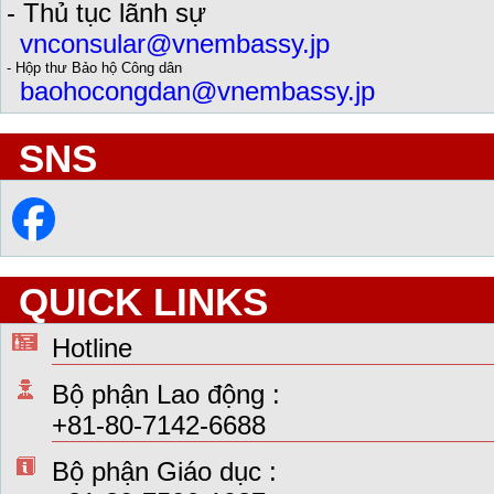
- Thủ tục lãnh sự
vnconsular@vnembassy.jp
- Hộp thư Bảo hộ Công dân
baohocongdan@vnembassy.jp
SNS
QUICK LINKS
Hotline
Bộ phận Lao động :
+81-80-7142-6688
Bộ phận Giáo dục :