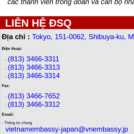
các thành viên trong đoàn và cán bộ nh
LIÊN HỆ ĐSQ
Địa chỉ :
Tokyo, 151-0062, Shibuya-ku, M
Điện thoại:
(813) 3466-3311
-
(813) 3466-3313
-
(813) 3466-3314
-
Fax:
(813) 3466-7652
-
(813) 3466-3312
-
Email:
- Thông tin chung
vietnamembassy-japan@vnembassy.jp