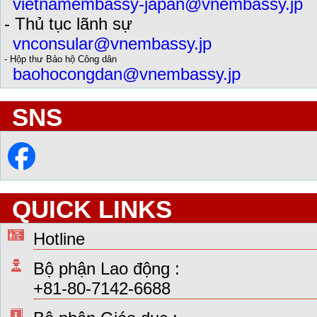
vietnamembassy-japan@vnembassy.jp
- Thủ tục lãnh sự
vnconsular@vnembassy.jp
- Hộp thư Bảo hộ Công dân
baohocongdan@vnembassy.jp
SNS
QUICK LINKS
Hotline
Bộ phận Lao động :
+81-80-7142-6688