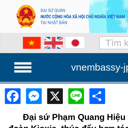
vnembassy-j
Facebook
Messenger
X
Line
Shar
Đại sứ Phạm Quang Hiệu t