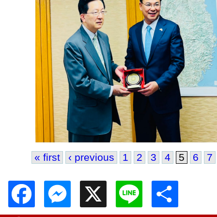
« first
‹ previous
1
2
3
4
5
6
7
Pages
Facebook
Messenger
X
Line
Shar