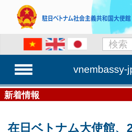
vnembassy-j
新着情報
在日ベトナム大使館、2