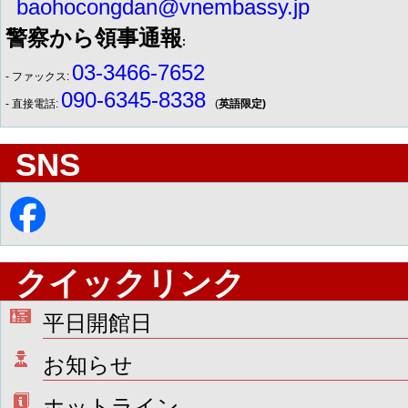
baohocongdan@vnembassy.jp
警察から領事通報
:
03-3466-7652
- ファックス:
090-6345-8338
- 直接電話:
(
英語限定)
SNS
クイックリンク
平日開館日
お知らせ
ホットライン