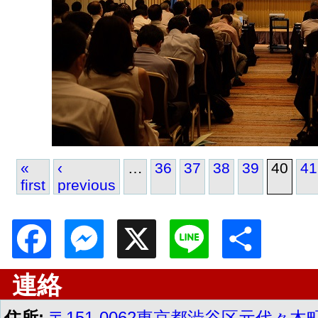
«
‹
…
36
37
38
39
40
41
first
previous
Pages
Facebook
Messenger
X
Line
Shar
連絡
住所:
〒151-0062東京都渋谷区元代々木町