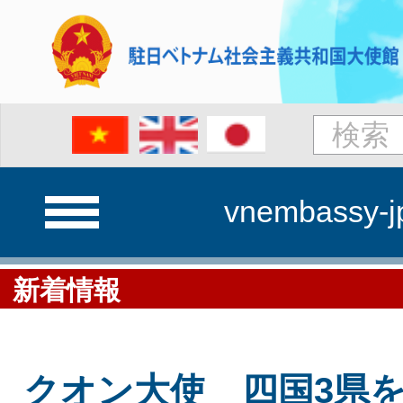
vnembassy-j
新着情報
クオン大使 四国3県