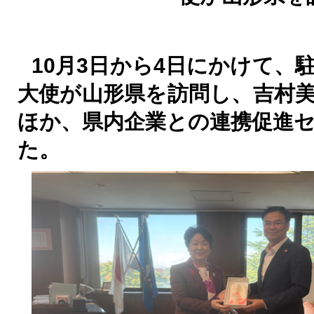
10
月
3
日から
4
日にかけて、
大使が山形県を訪問し、吉村
ほか、県内企業との連携促進
た。