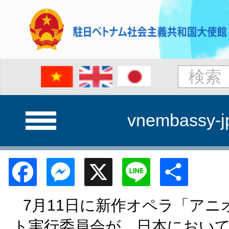
vnembassy-j
Facebook
Messenger
X
Line
Shar
7月11日に新作オペラ「ア
ト実行委員会が、日本におい