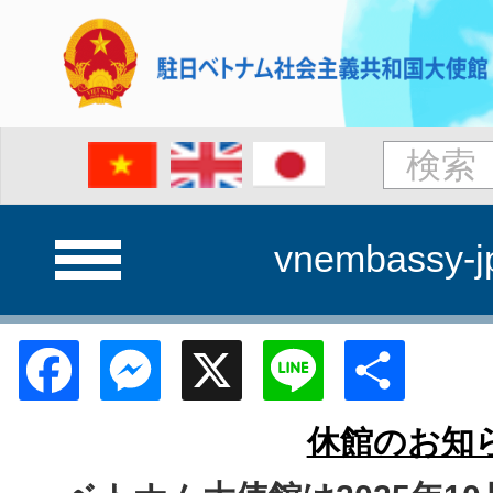
vnembassy-j
Facebook
Messenger
X
Line
Shar
休館のお知