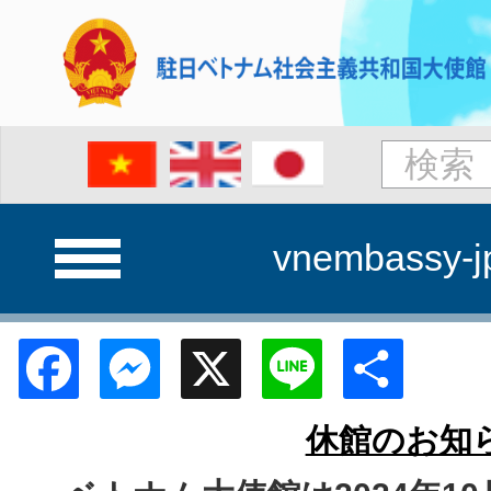
vnembassy-j
Facebook
Messenger
X
Line
Shar
休館のお知