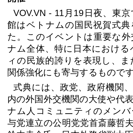
VOV.VN - 11
月
19
日夜、東京
館はベトナムの国民祝賀式典
た。このイベントは重要な外
ナム全体、特に日本における
ィの民族的誇りを表現し、ま
関係強化にも寄与するもので
式典には、政党、政府機関、
内の外国外交機関の大使や代
ナム人コミュニティのメンバ
与党連立の公明党党首斎藤哲