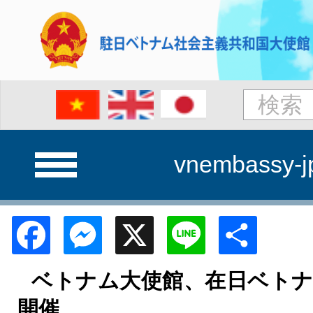
vnembassy-j
Facebook
Messenger
X
Line
Shar
ベトナム大使館、在日ベトナ
開催