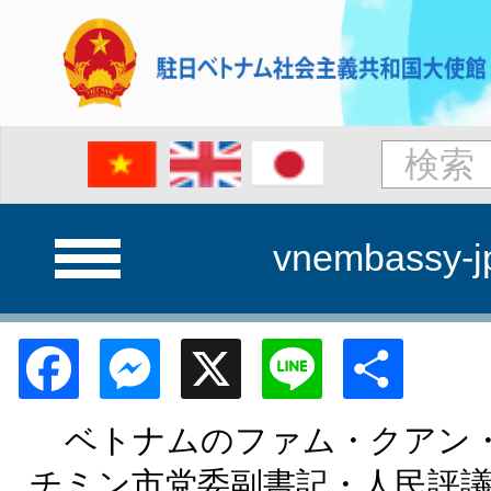
vnembassy-j
Facebook
Messenger
X
Line
Shar
ベトナムのファム・クアン・
チミン市党委副書記・人民評