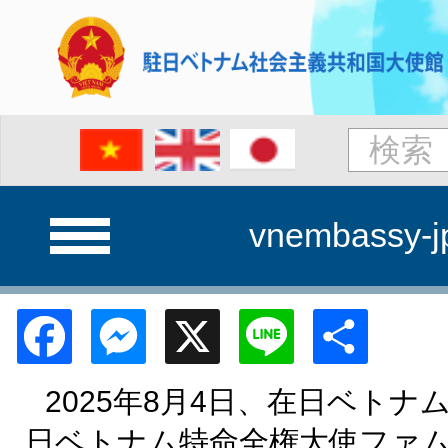
vnembassy-j
Facebook
Messenger
X
Line
Shar
2025
年
8
月
4
日、在日ベトナ
日ベトナム特命全権大使ファ