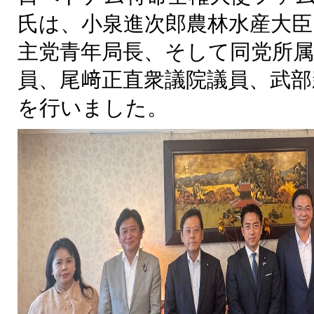
氏は、
小泉進次郎
農林水産大臣
主党青年局長、そして同党所属
員、尾﨑正直衆議院議員、武部
を行いました。