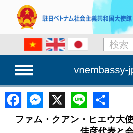
vnembassy-j
Facebook
Messenger
X
Line
Shar
ファム・クアン・ヒエウ大使
佳彦代表と