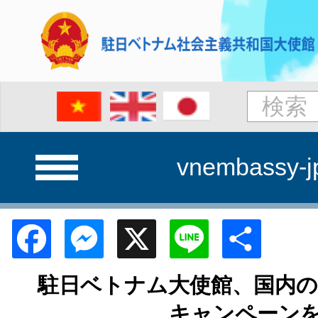
vnembassy-j
Facebook
Messenger
X
Line
Shar
駐日ベトナム大使館、国内の
キャンペーン