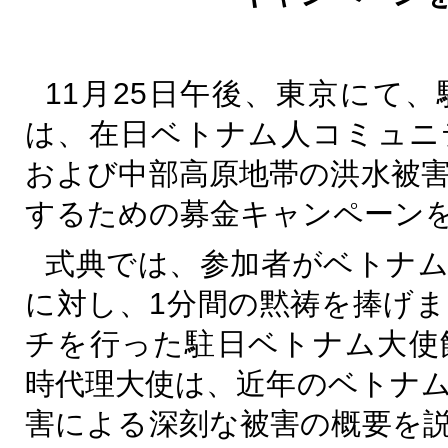
11
月
25
日午後、東京にて、
は、在日ベトナム人コミュニ
および中部高原地帯の洪水被
するための募金キャンペーン
式典では、参加者がベトナム
に対し、
1
分間の黙祷を捧げま
チを行った駐日ベトナム大使
時代理大使は、近年のベトナ
害による深刻な被害の概要を